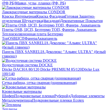
(РФ,РБ)
Маяки, углы, планки (РФ, РБ)
Лакокрасочные материалы CONDOR
Краска Интерьерная
Краска Фасадная
Готовая Защитно-
отделочная Штукатурка(фасадная)
Декоративные Покрытия
Плиты OSB, ЦСП, Белтермо ТОП, Фанера, Аквапанель
Теплоизоляционная плита Белтермо
Top
OSB
ЦСП
Фанера
Аквапанель
Панель ПВХ SANRELIA Деколюкс "Альянс ULTRA" (белый
гляненц)
Водосточная система DOCKE
Döсkе DACHA 80/120
Döcke PREMIUM 85/120
Döсkе Luх
100/140
Сетка-рабица, сетка сварная (оцинкованная)
Кровельные материалы
Шифер
Подкровельные пленки
Руберойд
Доборные элементы
Металлочерепица
Подкровельные пленки Ecotex
Теплицы