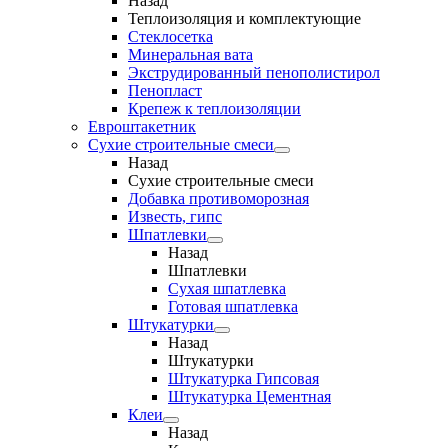
Назад
Теплоизоляция и комплектующие
Стеклосетка
Минеральная вата
Экструдированный пенополистирол
Пенопласт
Крепеж к теплоизоляции
Евроштакетник
Сухие строительные смеси
Назад
Сухие строительные смеси
Добавка противоморозная
Известь, гипс
Шпатлевки
Назад
Шпатлевки
Сухая шпатлевка
Готовая шпатлевка
Штукатурки
Назад
Штукатурки
Штукатурка Гипсовая
Штукатурка Цементная
Клеи
Назад