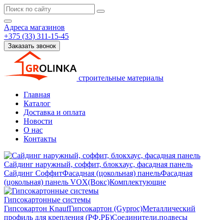
Адреса магазинов
+375 (33) 311-15-45
Заказать звонок
строительные материалы
Главная
Каталог
Доставка и оплата
Новости
О нас
Контакты
Сайдинг наружный, соффит, блокхаус, фасадная панель
Сайдинг
Соффит
Фасадная (цокольная) панель
Фасадная
(цокольная) панель VOX(Вокс)
Комплектующие
Гипсокартонные системы
Гипсокартон Knauf
Гипсокартон (Gyproc)
Металлический
профиль для крепления (РФ,РБ)
Соединители,подвесы