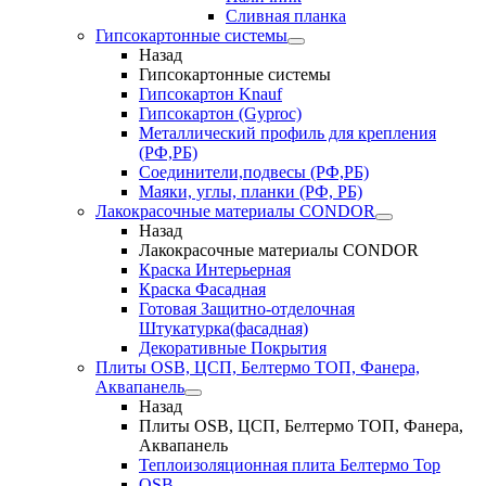
Сливная планка
Гипсокартонные системы
Назад
Гипсокартонные системы
Гипсокартон Knauf
Гипсокартон (Gyproc)
Металлический профиль для крепления
(РФ,РБ)
Соединители,подвесы (РФ,РБ)
Маяки, углы, планки (РФ, РБ)
Лакокрасочные материалы CONDOR
Назад
Лакокрасочные материалы CONDOR
Краска Интерьерная
Краска Фасадная
Готовая Защитно-отделочная
Штукатурка(фасадная)
Декоративные Покрытия
Плиты OSB, ЦСП, Белтермо ТОП, Фанера,
Аквапанель
Назад
Плиты OSB, ЦСП, Белтермо ТОП, Фанера,
Аквапанель
Теплоизоляционная плита Белтермо Top
OSB