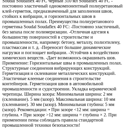
Soudal Soudaflex 40 FC черный 310 мл Soudaflex 40 FC -
постоянно эластичный однокомпонентный полиуретановый
клей-герметик, предназначенный для заполнения швов,
стойких к вибрации, и горизонтальных швов в
промышленных полах. Преимущества полиуретанового
герметика Soudal Soudaflex 40 FC: -Постоянно эластичный,
без запаха после полимеризации. -Отличная адгезия к
большинству поверхностей в строительстве и
промышленности, например: бетону, металлу, полиэтилену,
пластмассам и т. д. -Переносит большие динамические
нагрузки и поглощает вибрации. -Устойчив к воздействию
химических веществ. -Дает возможнось окрашивать шов.
Применение: Горизонтальные швы в промышленных полах.
Структурные соединения вибрирующих конструкций.
Герметизация и склеивание металлических конструкций.
Эластичные клееные соединения в строительстве
контейнеров. Герметизация швов в автомобильной
промышленности и судостроении. Укладка керамической
черепицы. Ширина зазора: Минимальная ширина: 2 мм
(склеивание). 5 мм (зазор). Максимальная ширина: 10 мм
(склеивание). 30 мм (зазор). Минимальная глубина: 5 мм
(зазор). Рекомендации: • При зазоре <12 мм: ширина =
глубина. • При зазоре >12 мм: ширина = глубина × 2. При
применении пены соблюдать правила стандартной
промышленной техники безопасности!