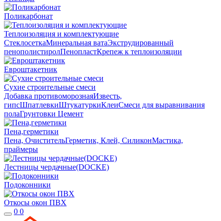
Поликарбонат
Теплоизоляция и комплектующие
Стеклосетка
Минеральная вата
Экструдированный
пенополистирол
Пенопласт
Крепеж к теплоизоляции
Евроштакетник
Сухие строительные смеси
Добавка противоморозная
Известь,
гипс
Шпатлевки
Штукатурки
Клеи
Смеси для выравнивания
пола
Грунтовки
Цемент
Пена,герметики
Пена, Очиститель
Герметик, Клей, Силикон
Мастика,
праймеры
Лестницы чердачные(DOCKE)
Подоконники
Откосы окон ПВХ
0
0