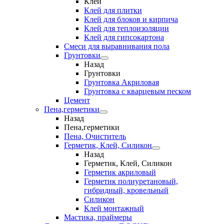
Клеи
Клей для плитки
Клей для блоков и кирпича
Клей для теплоизоляции
Клей для гипсокартона
Смеси для выравнивания пола
Грунтовки
Назад
Грунтовки
Грунтовка Акриловая
Грунтовка с кварцевым песком
Цемент
Пена,герметики
Назад
Пена,герметики
Пена, Очиститель
Герметик, Клей, Силикон
Назад
Герметик, Клей, Силикон
Герметик акриловый
Герметик полиуретановый,
гибридный, кровельный
Силикон
Клей монтажный
Мастика, праймеры