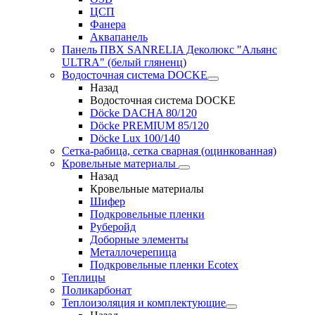
ЦСП
Фанера
Аквапанель
Панель ПВХ SANRELIA Деколюкс "Альянс
ULTRA" (белый гляненц)
Водосточная система DOCKE
Назад
Водосточная система DOCKE
Döсkе DACHA 80/120
Döcke PREMIUM 85/120
Döсkе Luх 100/140
Сетка-рабица, сетка сварная (оцинкованная)
Кровельные материалы
Назад
Кровельные материалы
Шифер
Подкровельные пленки
Руберойд
Доборные элементы
Металлочерепица
Подкровельные пленки Ecotex
Теплицы
Поликарбонат
Теплоизоляция и комплектующие