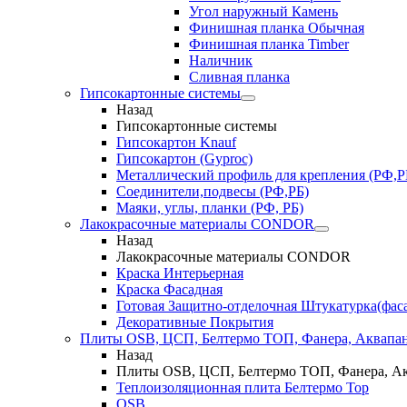
Угол наружный Камень
Финишная планка Обычная
Финишная планка Timber
Наличник
Сливная планка
Гипсокартонные системы
Назад
Гипсокартонные системы
Гипсокартон Knauf
Гипсокартон (Gyproc)
Металлический профиль для крепления (РФ,Р
Соединители,подвесы (РФ,РБ)
Маяки, углы, планки (РФ, РБ)
Лакокрасочные материалы CONDOR
Назад
Лакокрасочные материалы CONDOR
Краска Интерьерная
Краска Фасадная
Готовая Защитно-отделочная Штукатурка(фас
Декоративные Покрытия
Плиты OSB, ЦСП, Белтермо ТОП, Фанера, Аквапа
Назад
Плиты OSB, ЦСП, Белтермо ТОП, Фанера, А
Теплоизоляционная плита Белтермо Top
OSB