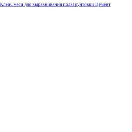
Клеи
Смеси для выравнивания пола
Грунтовки
Цемент