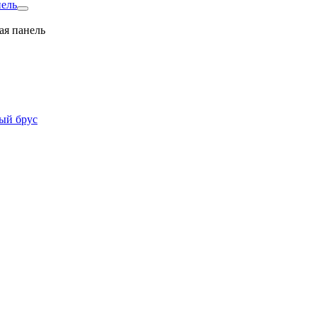
нель
ая панель
ый брус