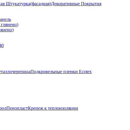
ная Штукатурка(фасадная)
Декоративные Покрытия
анель
яненц)
40
таллочерепица
Подкровельные пленки Ecotex
рол
Пенопласт
Крепеж к теплоизоляции