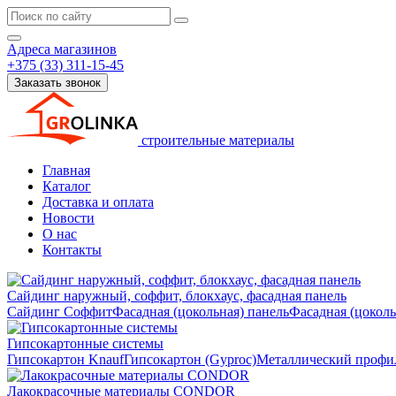
Адреса магазинов
+375 (33) 311-15-45
Заказать звонок
строительные материалы
Главная
Каталог
Доставка и оплата
Новости
О нас
Контакты
Сайдинг наружный, соффит, блокхаус, фасадная панель
Сайдинг
Соффит
Фасадная (цокольная) панель
Фасадная (цокол
Гипсокартонные системы
Гипсокартон Knauf
Гипсокартон (Gyproc)
Металлический профил
Лакокрасочные материалы CONDOR