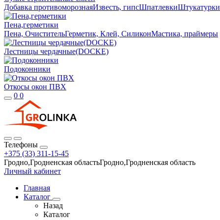
Добавка противоморозная
Известь, гипс
Шпатлевки
Штукатурки
Пена,герметики
Пена, Очиститель
Герметик, Клей, Силикон
Мастика, праймеры
Лестницы чердачные(DOCKE)
Подоконники
Откосы окон ПВХ
0
0
Телефоны
+375 (33) 311-15-45
Гродно,Гродненская областьГродно,Гродненская область
Личный кабинет
Главная
Каталог
Назад
Каталог