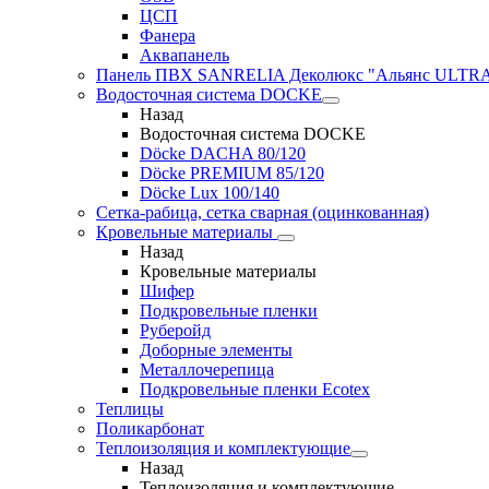
ЦСП
Фанера
Аквапанель
Панель ПВХ SANRELIA Деколюкс "Альянс ULTRA"
Водосточная система DOCKE
Назад
Водосточная система DOCKE
Döсkе DACHA 80/120
Döcke PREMIUM 85/120
Döсkе Luх 100/140
Сетка-рабица, сетка сварная (оцинкованная)
Кровельные материалы
Назад
Кровельные материалы
Шифер
Подкровельные пленки
Руберойд
Доборные элементы
Металлочерепица
Подкровельные пленки Ecotex
Теплицы
Поликарбонат
Теплоизоляция и комплектующие
Назад
Теплоизоляция и комплектующие