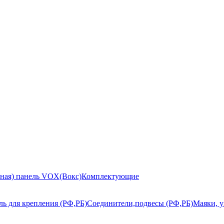
ьная) панель VOX(Вокс)
Комплектующие
ь для крепления (РФ,РБ)
Соединители,подвесы (РФ,РБ)
Маяки, у