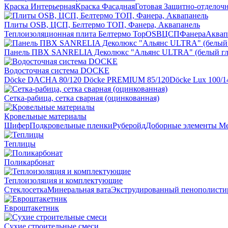
Краска Интерьерная
Краска Фасадная
Готовая Защитно-отделоч
Плиты OSB, ЦСП, Белтермо ТОП, Фанера, Аквапанель
Теплоизоляционная плита Белтермо Top
OSB
ЦСП
Фанера
Аквап
Панель ПВХ SANRELIA Деколюкс "Альянс ULTRA" (белый гл
Водосточная система DOCKE
Döсkе DACHA 80/120
Döcke PREMIUM 85/120
Döсkе Luх 100/1
Сетка-рабица, сетка сварная (оцинкованная)
Кровельные материалы
Шифер
Подкровельные пленки
Руберойд
Доборные элементы
Ме
Теплицы
Поликарбонат
Теплоизоляция и комплектующие
Стеклосетка
Минеральная вата
Экструдированный пенополисти
Евроштакетник
Сухие строительные смеси