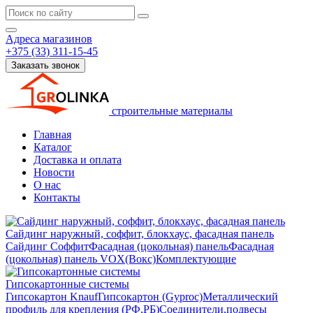
Адреса магазинов
+375 (33) 311-15-45
Заказать звонок
строительные материалы
Главная
Каталог
Доставка и оплата
Новости
О нас
Контакты
Сайдинг наружный, соффит, блокхаус, фасадная панель
Сайдинг
Соффит
Фасадная (цокольная) панель
Фасадная
(цокольная) панель VOX(Вокс)
Комплектующие
Гипсокартонные системы
Гипсокартон Knauf
Гипсокартон (Gyproc)
Металлический
профиль для крепления (РФ,РБ)
Соединители,подвесы