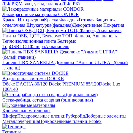
(РФ,РБ)
Маяки, углы, планки (РФ, РБ)
Лакокрасочные материалы CONDOR
Краска Интерьерная
Краска Фасадная
Готовая Защитно-
отделочная Штукатурка(фасадная)
Декоративные Покрытия
Плиты OSB, ЦСП, Белтермо ТОП, Фанера, Аквапанель
Теплоизоляционная плита Белтермо
Top
OSB
ЦСП
Фанера
Аквапанель
Панель ПВХ SANRELIA Деколюкс "Альянс ULTRA" (белый
гляненц)
Водосточная система DOCKE
Döсkе DACHA 80/120
Döcke PREMIUM 85/120
Döсkе Luх
100/140
Сетка-рабица, сетка сварная (оцинкованная)
Кровельные материалы
Шифер
Подкровельные пленки
Руберойд
Доборные элементы
Металлочерепица
Подкровельные пленки Ecotex
Теплицы