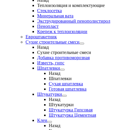
Назад
Теплоизоляция и комплектующие
Стеклосетка
Минеральная вата
Экструдированный пенополистирол
Пенопласт
Крепеж к теплоизоляции
Евроштакетник
Сухие строительные смеси
Назад
Сухие строительные смеси
Добавка противоморозная
Известь, гипс
Шпатлевки
Назад
Шпатлевки
Сухая шпатлевка
Готовая шпатлевка
Штукатурки
Назад
Штукатурки
Штукатурка Гипсовая
Штукатурка Цементная
Клеи
Назад