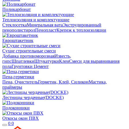
Поликарбонат
Теплоизоляция и комплектующие
Стеклосетка
Минеральная вата
Экструдированный
пенополистирол
Пенопласт
Крепеж к теплоизоляции
Евроштакетник
Сухие строительные смеси
Добавка противоморозная
Известь,
гипс
Шпатлевки
Штукатурки
Клеи
Смеси для выравнивания
пола
Грунтовки
Цемент
Пена,герметики
Пена, Очиститель
Герметик, Клей, Силикон
Мастика,
праймеры
Лестницы чердачные(DOCKE)
Подоконники
Откосы окон ПВХ
0
0