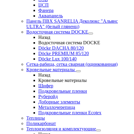
ЦСП
Фанера
Аквапанель
Панель ПВХ SANRELIA Деколюкс "Альянс
ULTRA" (белый гляненц)
Водосточная система DOCKE
Назад
Водосточная система DOCKE
Döсkе DACHA 80/120
Döcke PREMIUM 85/120
Döсkе Luх 100/140
Сетка-рабица, сетка сварная (оцинкованная)
Кровельные материалы
Назад
Кровельные материалы
Шифер
Подкровельные пленки
Руберойд
Доборные элементы
Металлочерепица
Подкровельные пленки Ecotex
Теплицы
Поликарбонат
Теплоизоляция и комплектующие