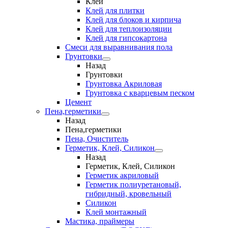
Клеи
Клей для плитки
Клей для блоков и кирпича
Клей для теплоизоляции
Клей для гипсокартона
Смеси для выравнивания пола
Грунтовки
Назад
Грунтовки
Грунтовка Акриловая
Грунтовка с кварцевым песком
Цемент
Пена,герметики
Назад
Пена,герметики
Пена, Очиститель
Герметик, Клей, Силикон
Назад
Герметик, Клей, Силикон
Герметик акриловый
Герметик полиуретановый,
гибридный, кровельный
Силикон
Клей монтажный
Мастика, праймеры