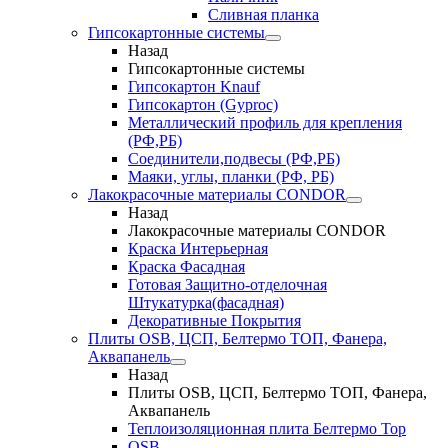
Сливная планка
Гипсокартонные системы
Назад
Гипсокартонные системы
Гипсокартон Knauf
Гипсокартон (Gyproc)
Металлический профиль для крепления
(РФ,РБ)
Соединители,подвесы (РФ,РБ)
Маяки, углы, планки (РФ, РБ)
Лакокрасочные материалы CONDOR
Назад
Лакокрасочные материалы CONDOR
Краска Интерьерная
Краска Фасадная
Готовая Защитно-отделочная
Штукатурка(фасадная)
Декоративные Покрытия
Плиты OSB, ЦСП, Белтермо ТОП, Фанера,
Аквапанель
Назад
Плиты OSB, ЦСП, Белтермо ТОП, Фанера,
Аквапанель
Теплоизоляционная плита Белтермо Top
OSB