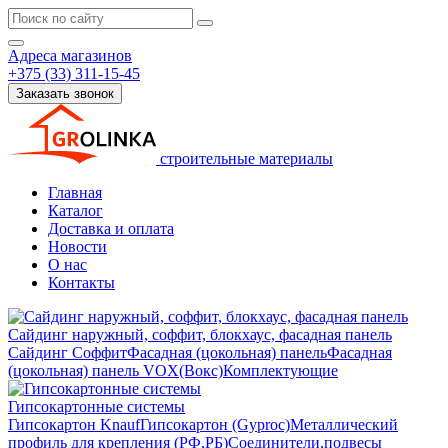
Адреса магазинов
+375 (33) 311-15-45
Заказать звонок
строительные материалы
Главная
Каталог
Доставка и оплата
Новости
О нас
Контакты
Сайдинг наружный, соффит, блокхаус, фасадная панель
Сайдинг
Соффит
Фасадная (цокольная) панель
Фасадная
(цокольная) панель VOX(Вокс)
Комплектующие
Гипсокартонные системы
Гипсокартон Knauf
Гипсокартон (Gyproc)
Металлический
профиль для крепления (РФ,РБ)
Соединители,подвесы