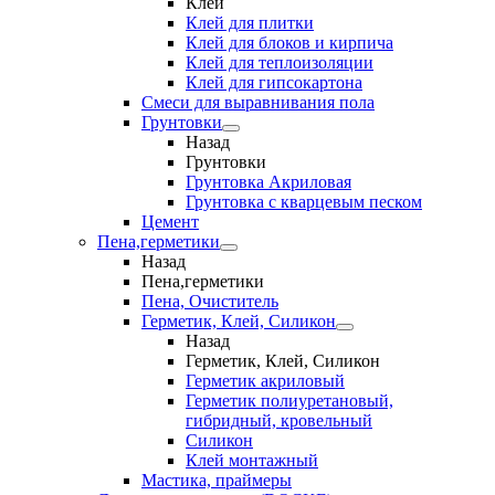
Клеи
Клей для плитки
Клей для блоков и кирпича
Клей для теплоизоляции
Клей для гипсокартона
Смеси для выравнивания пола
Грунтовки
Назад
Грунтовки
Грунтовка Акриловая
Грунтовка с кварцевым песком
Цемент
Пена,герметики
Назад
Пена,герметики
Пена, Очиститель
Герметик, Клей, Силикон
Назад
Герметик, Клей, Силикон
Герметик акриловый
Герметик полиуретановый,
гибридный, кровельный
Силикон
Клей монтажный
Мастика, праймеры