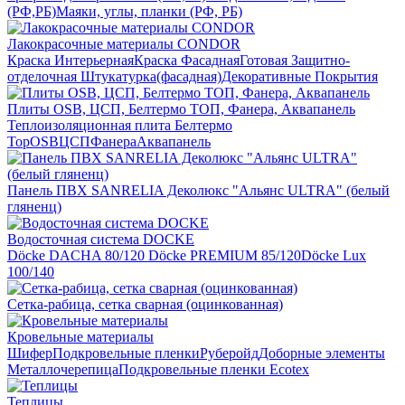
(РФ,РБ)
Маяки, углы, планки (РФ, РБ)
Лакокрасочные материалы CONDOR
Краска Интерьерная
Краска Фасадная
Готовая Защитно-
отделочная Штукатурка(фасадная)
Декоративные Покрытия
Плиты OSB, ЦСП, Белтермо ТОП, Фанера, Аквапанель
Теплоизоляционная плита Белтермо
Top
OSB
ЦСП
Фанера
Аквапанель
Панель ПВХ SANRELIA Деколюкс "Альянс ULTRA" (белый
гляненц)
Водосточная система DOCKE
Döсkе DACHA 80/120
Döcke PREMIUM 85/120
Döсkе Luх
100/140
Сетка-рабица, сетка сварная (оцинкованная)
Кровельные материалы
Шифер
Подкровельные пленки
Руберойд
Доборные элементы
Металлочерепица
Подкровельные пленки Ecotex
Теплицы