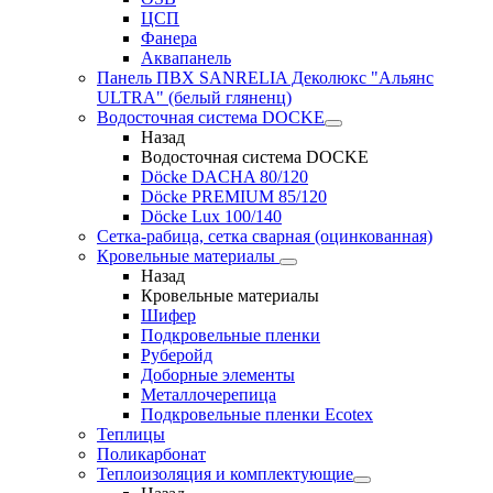
ЦСП
Фанера
Аквапанель
Панель ПВХ SANRELIA Деколюкс "Альянс
ULTRA" (белый гляненц)
Водосточная система DOCKE
Назад
Водосточная система DOCKE
Döсkе DACHA 80/120
Döcke PREMIUM 85/120
Döсkе Luх 100/140
Сетка-рабица, сетка сварная (оцинкованная)
Кровельные материалы
Назад
Кровельные материалы
Шифер
Подкровельные пленки
Руберойд
Доборные элементы
Металлочерепица
Подкровельные пленки Ecotex
Теплицы
Поликарбонат
Теплоизоляция и комплектующие