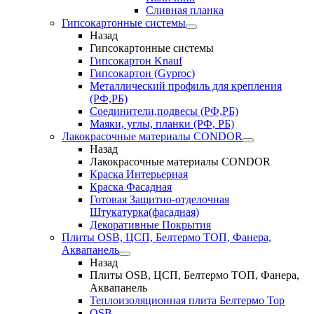
Сливная планка
Гипсокартонные системы
Назад
Гипсокартонные системы
Гипсокартон Knauf
Гипсокартон (Gyproc)
Металлический профиль для крепления
(РФ,РБ)
Соединители,подвесы (РФ,РБ)
Маяки, углы, планки (РФ, РБ)
Лакокрасочные материалы CONDOR
Назад
Лакокрасочные материалы CONDOR
Краска Интерьерная
Краска Фасадная
Готовая Защитно-отделочная
Штукатурка(фасадная)
Декоративные Покрытия
Плиты OSB, ЦСП, Белтермо ТОП, Фанера,
Аквапанель
Назад
Плиты OSB, ЦСП, Белтермо ТОП, Фанера,
Аквапанель
Теплоизоляционная плита Белтермо Top
OSB