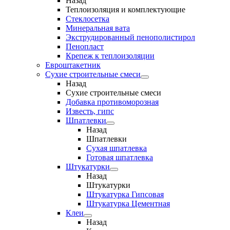
Назад
Теплоизоляция и комплектующие
Стеклосетка
Минеральная вата
Экструдированный пенополистирол
Пенопласт
Крепеж к теплоизоляции
Евроштакетник
Сухие строительные смеси
Назад
Сухие строительные смеси
Добавка противоморозная
Известь, гипс
Шпатлевки
Назад
Шпатлевки
Сухая шпатлевка
Готовая шпатлевка
Штукатурки
Назад
Штукатурки
Штукатурка Гипсовая
Штукатурка Цементная
Клеи
Назад