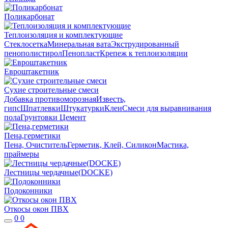
Поликарбонат
Теплоизоляция и комплектующие
Стеклосетка
Минеральная вата
Экструдированный
пенополистирол
Пенопласт
Крепеж к теплоизоляции
Евроштакетник
Сухие строительные смеси
Добавка противоморозная
Известь,
гипс
Шпатлевки
Штукатурки
Клеи
Смеси для выравнивания
пола
Грунтовки
Цемент
Пена,герметики
Пена, Очиститель
Герметик, Клей, Силикон
Мастика,
праймеры
Лестницы чердачные(DOCKE)
Подоконники
Откосы окон ПВХ
0
0