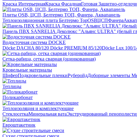
Краска Интерьерная
Краска Фасадная
Готовая Защитно-отделоч
Плиты OSB, ЦСП, Белтермо ТОП, Фанера, Аквапанель
Теплоизоляционная плита Белтермо Top
OSB
ЦСП
Фанера
Аквап
Панель ПВХ SANRELIA Деколюкс "Альянс ULTRA" (белый гл
Водосточная система DOCKE
Döсkе DACHA 80/120
Döcke PREMIUM 85/120
Döсkе Luх 100/1
Сетка-рабица, сетка сварная (оцинкованная)
Кровельные материалы
Шифер
Подкровельные пленки
Руберойд
Доборные элементы
Ме
Теплицы
Поликарбонат
Теплоизоляция и комплектующие
Стеклосетка
Минеральная вата
Экструдированный пенополисти
Евроштакетник
Сухие строительные смеси