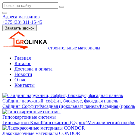
Адреса магазинов
+375 (33) 311-15-45
Заказать звонок
строительные материалы
Главная
Каталог
Доставка и оплата
Новости
О нас
Контакты
Сайдинг наружный, соффит, блокхаус, фасадная панель
Сайдинг
Соффит
Фасадная (цокольная) панель
Фасадная (цокол
Гипсокартонные системы
Гипсокартон Knauf
Гипсокартон (Gyproc)
Металлический профил
Лакокрасочные материалы CONDOR