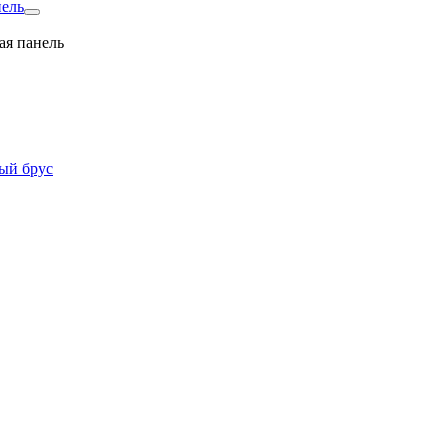
нель
ая панель
ый брус