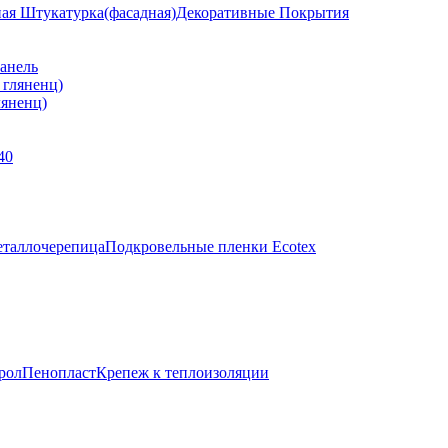
ная Штукатурка(фасадная)
Декоративные Покрытия
анель
яненц)
40
таллочерепица
Подкровельные пленки Ecotex
рол
Пенопласт
Крепеж к теплоизоляции