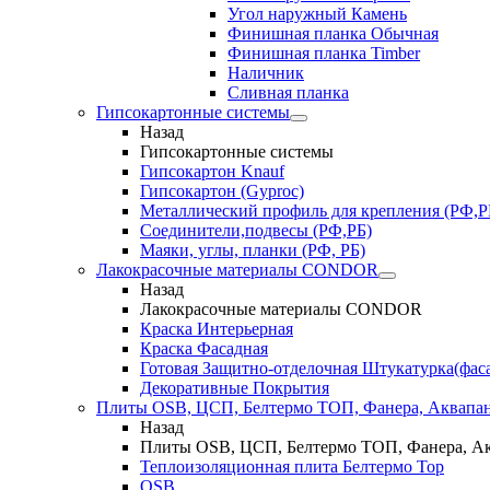
Угол наружный Камень
Финишная планка Обычная
Финишная планка Timber
Наличник
Сливная планка
Гипсокартонные системы
Назад
Гипсокартонные системы
Гипсокартон Knauf
Гипсокартон (Gyproc)
Металлический профиль для крепления (РФ,Р
Соединители,подвесы (РФ,РБ)
Маяки, углы, планки (РФ, РБ)
Лакокрасочные материалы CONDOR
Назад
Лакокрасочные материалы CONDOR
Краска Интерьерная
Краска Фасадная
Готовая Защитно-отделочная Штукатурка(фас
Декоративные Покрытия
Плиты OSB, ЦСП, Белтермо ТОП, Фанера, Аквапа
Назад
Плиты OSB, ЦСП, Белтермо ТОП, Фанера, А
Теплоизоляционная плита Белтермо Top
OSB