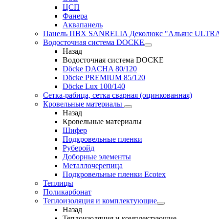
ЦСП
Фанера
Аквапанель
Панель ПВХ SANRELIA Деколюкс "Альянс ULTRA"
Водосточная система DOCKE
Назад
Водосточная система DOCKE
Döсkе DACHA 80/120
Döcke PREMIUM 85/120
Döсkе Luх 100/140
Сетка-рабица, сетка сварная (оцинкованная)
Кровельные материалы
Назад
Кровельные материалы
Шифер
Подкровельные пленки
Руберойд
Доборные элементы
Металлочерепица
Подкровельные пленки Ecotex
Теплицы
Поликарбонат
Теплоизоляция и комплектующие
Назад
Теплоизоляция и комплектующие