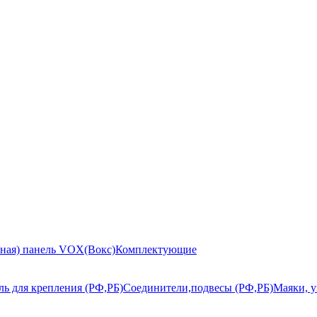
ьная) панель VOX(Вокс)
Комплектующие
ь для крепления (РФ,РБ)
Соединители,подвесы (РФ,РБ)
Маяки, у