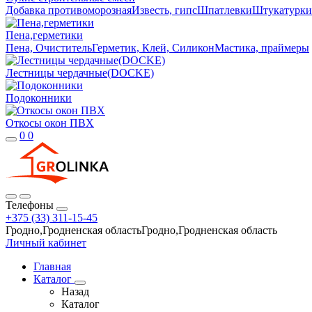
Добавка противоморозная
Известь, гипс
Шпатлевки
Штукатурки
Пена,герметики
Пена, Очиститель
Герметик, Клей, Силикон
Мастика, праймеры
Лестницы чердачные(DOCKE)
Подоконники
Откосы окон ПВХ
0
0
Телефоны
+375 (33) 311-15-45
Гродно,Гродненская областьГродно,Гродненская область
Личный кабинет
Главная
Каталог
Назад
Каталог