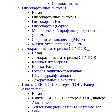
Сливная планка
Гипсокартонные системы
Назад
Гипсокартонные системы
Гипсокартон Knauf
Гипсокартон (Gyproc)
Металлический профиль для крепления
(РФ,РБ)
Соединители,подвесы (РФ,РБ)
Маяки, углы, планки (РФ, РБ)
Лакокрасочные материалы CONDOR
Назад
Лакокрасочные материалы CONDOR
Краска Интерьерная
Краска Фасадная
Готовая Защитно-отделочная
Штукатурка(фасадная)
Декоративные Покрытия
Плиты OSB, ЦСП, Белтермо ТОП, Фанера,
Аквапанель
Назад
Плиты OSB, ЦСП, Белтермо ТОП, Фанера,
Аквапанель
Теплоизоляционная плита Белтермо Top
OSB