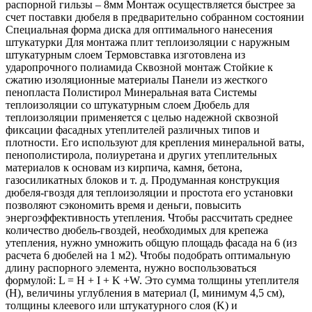
распорной гильзы – 8мм Монтаж осуществляется быстрее за
счет поставки дюбеля в предварительно собранном состоянии
Специальная форма диска для оптимального нанесения
штукатурки Для монтажа плит теплоизоляции с наружным
штукатурным слоем Термовставка изготовлена из
ударопрочного полиамида Сквозной монтаж Стойкие к
сжатию изоляционные материалы Панели из жесткого
пенопласта Полистирол Минеральная вата Системы
теплоизоляции со штукатурным слоем Дюбель для
теплоизоляции применяется с целью надежной сквозной
фиксации фасадных утеплителей различных типов и
плотности. Его используют для крепления минеральной ваты,
пенополистирола, полиуретана и других утеплительных
материалов к основам из кирпича, камня, бетона,
газосиликатных блоков и т. д. Продуманная конструкция
дюбеля-гвоздя для теплоизоляции и простота его установки
позволяют сэкономить время и деньги, повысить
энергоэффективность утепления. Чтобы рассчитать среднее
количество дюбель-гвоздей, необходимых для крепежа
утепления, нужно умножить общую площадь фасада на 6 (из
расчета 6 дюбелей на 1 м2). Чтобы подобрать оптимальную
длину распорного элемента, нужно воспользоваться
формулой: L = H + I + K +W. Это сумма толщины утеплителя
(H), величины углубления в материал (I, минимум 4,5 см),
толщины клеевого или штукатурного слоя (K) и