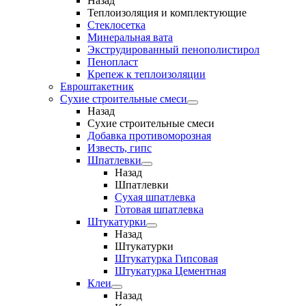
Назад
Теплоизоляция и комплектующие
Стеклосетка
Минеральная вата
Экструдированный пенополистирол
Пенопласт
Крепеж к теплоизоляции
Евроштакетник
Сухие строительные смеси
Назад
Сухие строительные смеси
Добавка противоморозная
Известь, гипс
Шпатлевки
Назад
Шпатлевки
Сухая шпатлевка
Готовая шпатлевка
Штукатурки
Назад
Штукатурки
Штукатурка Гипсовая
Штукатурка Цементная
Клеи
Назад