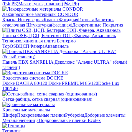
(РФ,РБ)
Маяки, углы, планки (РФ, РБ)
Лакокрасочные материалы CONDOR
Краска Интерьерная
Краска Фасадная
Готовая Защитно-
отделочная Штукатурка(фасадная)
Декоративные Покрытия
Плиты OSB, ЦСП, Белтермо ТОП, Фанера, Аквапанель
Теплоизоляционная плита Белтермо
Top
OSB
ЦСП
Фанера
Аквапанель
Панель ПВХ SANRELIA Деколюкс "Альянс ULTRA" (белый
гляненц)
Водосточная система DOCKE
Döсkе DACHA 80/120
Döcke PREMIUM 85/120
Döсkе Luх
100/140
Сетка-рабица, сетка сварная (оцинкованная)
Кровельные материалы
Шифер
Подкровельные пленки
Руберойд
Доборные элементы
Металлочерепица
Подкровельные пленки Ecotex
Теплицы