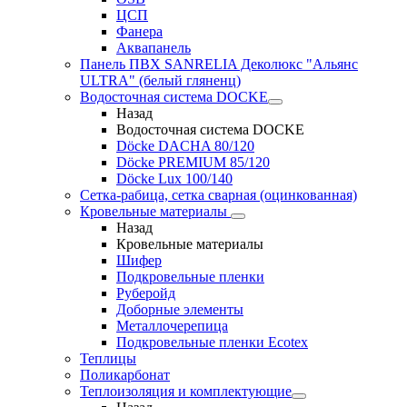
ЦСП
Фанера
Аквапанель
Панель ПВХ SANRELIA Деколюкс "Альянс
ULTRA" (белый гляненц)
Водосточная система DOCKE
Назад
Водосточная система DOCKE
Döсkе DACHA 80/120
Döcke PREMIUM 85/120
Döсkе Luх 100/140
Сетка-рабица, сетка сварная (оцинкованная)
Кровельные материалы
Назад
Кровельные материалы
Шифер
Подкровельные пленки
Руберойд
Доборные элементы
Металлочерепица
Подкровельные пленки Ecotex
Теплицы
Поликарбонат
Теплоизоляция и комплектующие