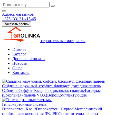
Адреса магазинов
+375 (33) 311-15-45
Заказать звонок
строительные материалы
Главная
Каталог
Доставка и оплата
Новости
О нас
Контакты
Сайдинг наружный, соффит, блокхаус, фасадная панель
Сайдинг
Соффит
Фасадная (цокольная) панель
Фасадная
(цокольная) панель VOX(Вокс)
Комплектующие
Гипсокартонные системы
Гипсокартон Knauf
Гипсокартон (Gyproc)
Металлический
профиль для крепления (РФ,РБ)
Соединители,подвесы