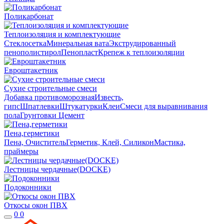
Поликарбонат
Теплоизоляция и комплектующие
Стеклосетка
Минеральная вата
Экструдированный
пенополистирол
Пенопласт
Крепеж к теплоизоляции
Евроштакетник
Сухие строительные смеси
Добавка противоморозная
Известь,
гипс
Шпатлевки
Штукатурки
Клеи
Смеси для выравнивания
пола
Грунтовки
Цемент
Пена,герметики
Пена, Очиститель
Герметик, Клей, Силикон
Мастика,
праймеры
Лестницы чердачные(DOCKE)
Подоконники
Откосы окон ПВХ
0
0