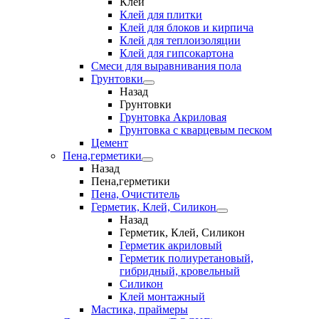
Клеи
Клей для плитки
Клей для блоков и кирпича
Клей для теплоизоляции
Клей для гипсокартона
Смеси для выравнивания пола
Грунтовки
Назад
Грунтовки
Грунтовка Акриловая
Грунтовка с кварцевым песком
Цемент
Пена,герметики
Назад
Пена,герметики
Пена, Очиститель
Герметик, Клей, Силикон
Назад
Герметик, Клей, Силикон
Герметик акриловый
Герметик полиуретановый,
гибридный, кровельный
Силикон
Клей монтажный
Мастика, праймеры