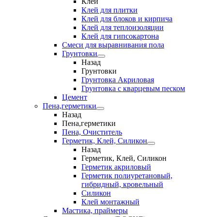
Клеи
Клей для плитки
Клей для блоков и кирпича
Клей для теплоизоляции
Клей для гипсокартона
Смеси для выравнивания пола
Грунтовки
Назад
Грунтовки
Грунтовка Акриловая
Грунтовка с кварцевым песком
Цемент
Пена,герметики
Назад
Пена,герметики
Пена, Очиститель
Герметик, Клей, Силикон
Назад
Герметик, Клей, Силикон
Герметик акриловый
Герметик полиуретановый,
гибридный, кровельный
Силикон
Клей монтажный
Мастика, праймеры