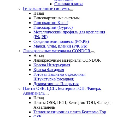
Сливная планка
Гипсокартонные системы
Назад
Гипсокартонные системы
Гипсокартон Knauf
Гипсокартон (Gyproc)
Металлический профиль для крепления
(РФ,РБ)
Соединители,подвесы (РФ,РБ)
Маяки, углы, планки (РФ, РБ)
Лакокрасочные материалы CONDOR
Назад
Лакокрасочные материалы CONDOR
Краска Интерьерная
Краска Фасадная
Готовая Защитно-отделочная
Штукатурка(фасадная)
Декоративные Покрытия
Плиты OSB, ЦСП, Белтермо ТОП, Фанера,
Аквапанель
Назад
Плиты OSB, ЦСП, Белтермо ТОП, Фанера,
Аквапанель
Теплоизоляционная плита Белтермо Top
OSB