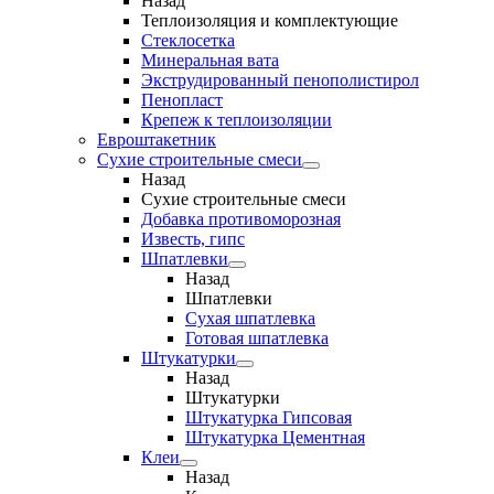
Назад
Теплоизоляция и комплектующие
Стеклосетка
Минеральная вата
Экструдированный пенополистирол
Пенопласт
Крепеж к теплоизоляции
Евроштакетник
Сухие строительные смеси
Назад
Сухие строительные смеси
Добавка противоморозная
Известь, гипс
Шпатлевки
Назад
Шпатлевки
Сухая шпатлевка
Готовая шпатлевка
Штукатурки
Назад
Штукатурки
Штукатурка Гипсовая
Штукатурка Цементная
Клеи
Назад