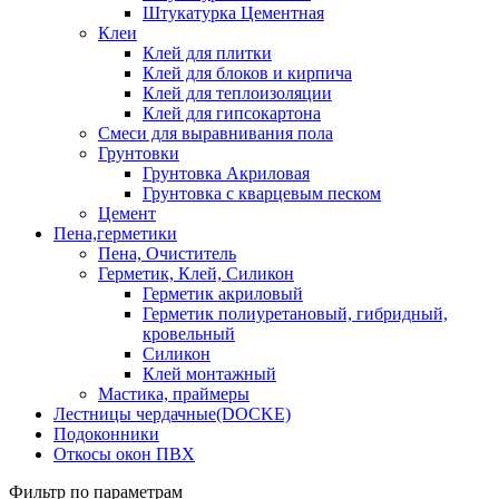
Штукатурка Цементная
Клеи
Клей для плитки
Клей для блоков и кирпича
Клей для теплоизоляции
Клей для гипсокартона
Смеси для выравнивания пола
Грунтовки
Грунтовка Акриловая
Грунтовка с кварцевым песком
Цемент
Пена,герметики
Пена, Очиститель
Герметик, Клей, Силикон
Герметик акриловый
Герметик полиуретановый, гибридный,
кровельный
Силикон
Клей монтажный
Мастика, праймеры
Лестницы чердачные(DOCKE)
Подоконники
Откосы окон ПВХ
Фильтр по параметрам