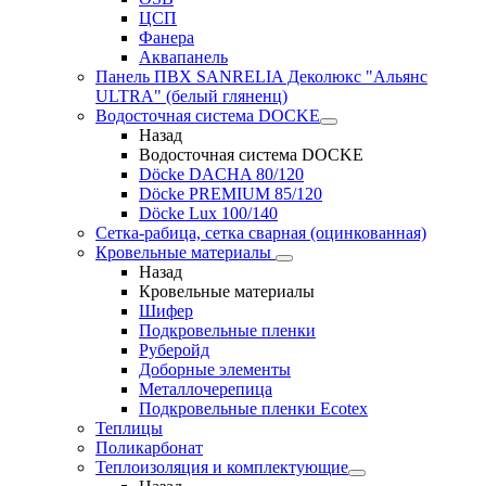
ЦСП
Фанера
Аквапанель
Панель ПВХ SANRELIA Деколюкс "Альянс
ULTRA" (белый гляненц)
Водосточная система DOCKE
Назад
Водосточная система DOCKE
Döсkе DACHA 80/120
Döcke PREMIUM 85/120
Döсkе Luх 100/140
Сетка-рабица, сетка сварная (оцинкованная)
Кровельные материалы
Назад
Кровельные материалы
Шифер
Подкровельные пленки
Руберойд
Доборные элементы
Металлочерепица
Подкровельные пленки Ecotex
Теплицы
Поликарбонат
Теплоизоляция и комплектующие