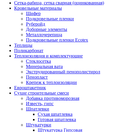
Сетка-рабица, сетка сварная (оцинкованная)
Кровельные материалы
Шифер
Подкровельные пленки
Руберойд
Доборные элементы
Металлочерепица
Подкровельные пленки Ecotex
Теплицы
Поликарбонат
Теплоизоляция и комплектующие
Стеклосетка
Минеральная вата
Экструдированный пенополистирол
Пенопласт
Крепеж к теплоизоляции
Евроштакетник
Сухие строительные смеси
Добавка противоморозная
Известь, гипс
Шпатлевки
Сухая шпатлевка
Готовая шпатлевка
Штукатурки
Штукатурка Гипсовая