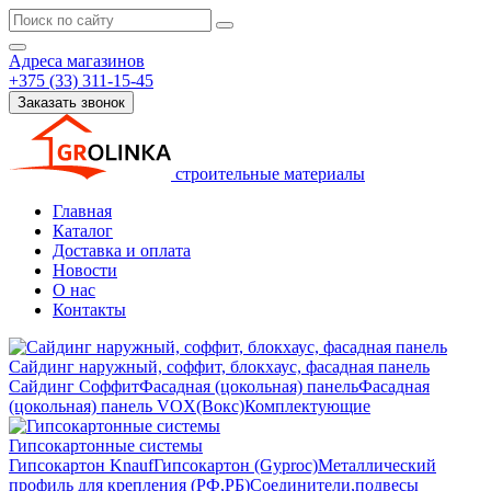
Адреса магазинов
+375 (33) 311-15-45
Заказать звонок
строительные материалы
Главная
Каталог
Доставка и оплата
Новости
О нас
Контакты
Сайдинг наружный, соффит, блокхаус, фасадная панель
Сайдинг
Соффит
Фасадная (цокольная) панель
Фасадная
(цокольная) панель VOX(Вокс)
Комплектующие
Гипсокартонные системы
Гипсокартон Knauf
Гипсокартон (Gyproc)
Металлический
профиль для крепления (РФ,РБ)
Соединители,подвесы