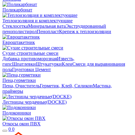
Поликарбонат
Теплоизоляция и комплектующие
Стеклосетка
Минеральная вата
Экструдированный
пенополистирол
Пенопласт
Крепеж к теплоизоляции
Евроштакетник
Сухие строительные смеси
Добавка противоморозная
Известь,
гипс
Шпатлевки
Штукатурки
Клеи
Смеси для выравнивания
пола
Грунтовки
Цемент
Пена,герметики
Пена, Очиститель
Герметик, Клей, Силикон
Мастика,
праймеры
Лестницы чердачные(DOCKE)
Подоконники
Откосы окон ПВХ
0
0