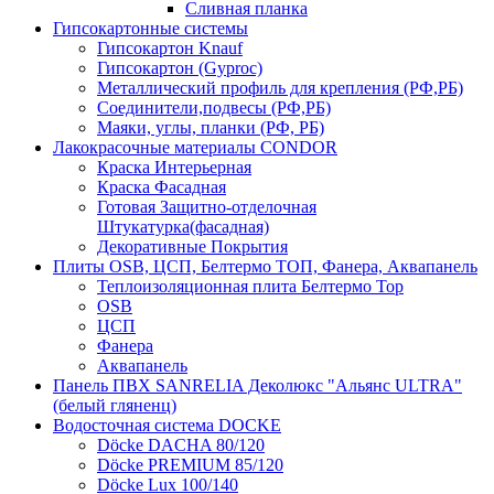
Сливная планка
Гипсокартонные системы
Гипсокартон Knauf
Гипсокартон (Gyproc)
Металлический профиль для крепления (РФ,РБ)
Соединители,подвесы (РФ,РБ)
Маяки, углы, планки (РФ, РБ)
Лакокрасочные материалы CONDOR
Краска Интерьерная
Краска Фасадная
Готовая Защитно-отделочная
Штукатурка(фасадная)
Декоративные Покрытия
Плиты OSB, ЦСП, Белтермо ТОП, Фанера, Аквапанель
Теплоизоляционная плита Белтермо Top
OSB
ЦСП
Фанера
Аквапанель
Панель ПВХ SANRELIA Деколюкс "Альянс ULTRA"
(белый гляненц)
Водосточная система DOCKE
Döсkе DACHA 80/120
Döcke PREMIUM 85/120
Döсkе Luх 100/140