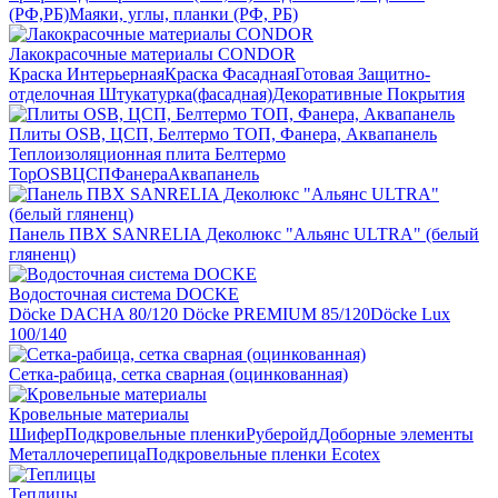
(РФ,РБ)
Маяки, углы, планки (РФ, РБ)
Лакокрасочные материалы CONDOR
Краска Интерьерная
Краска Фасадная
Готовая Защитно-
отделочная Штукатурка(фасадная)
Декоративные Покрытия
Плиты OSB, ЦСП, Белтермо ТОП, Фанера, Аквапанель
Теплоизоляционная плита Белтермо
Top
OSB
ЦСП
Фанера
Аквапанель
Панель ПВХ SANRELIA Деколюкс "Альянс ULTRA" (белый
гляненц)
Водосточная система DOCKE
Döсkе DACHA 80/120
Döcke PREMIUM 85/120
Döсkе Luх
100/140
Сетка-рабица, сетка сварная (оцинкованная)
Кровельные материалы
Шифер
Подкровельные пленки
Руберойд
Доборные элементы
Металлочерепица
Подкровельные пленки Ecotex
Теплицы