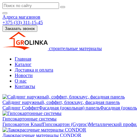
Адреса магазинов
+375 (33) 311-15-45
Заказать звонок
строительные материалы
Главная
Каталог
Доставка и оплата
Новости
О нас
Контакты
Сайдинг наружный, соффит, блокхаус, фасадная панель
Сайдинг
Соффит
Фасадная (цокольная) панель
Фасадная (цокол
Гипсокартонные системы
Гипсокартон Knauf
Гипсокартон (Gyproc)
Металлический профил
Лакокрасочные материалы CONDOR