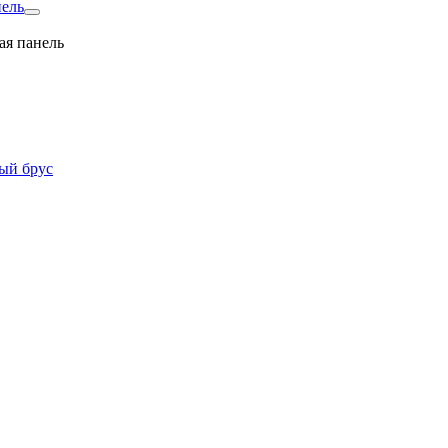
нель
ая панель
ый брус