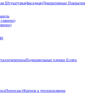
ная Штукатурка(фасадная)
Декоративные Покрытия
анель
яненц)
40
таллочерепица
Подкровельные пленки Ecotex
рол
Пенопласт
Крепеж к теплоизоляции