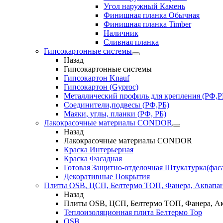
Угол наружный Камень
Финишная планка Обычная
Финишная планка Timber
Наличник
Сливная планка
Гипсокартонные системы
Назад
Гипсокартонные системы
Гипсокартон Knauf
Гипсокартон (Gyproc)
Металлический профиль для крепления (РФ,Р
Соединители,подвесы (РФ,РБ)
Маяки, углы, планки (РФ, РБ)
Лакокрасочные материалы CONDOR
Назад
Лакокрасочные материалы CONDOR
Краска Интерьерная
Краска Фасадная
Готовая Защитно-отделочная Штукатурка(фас
Декоративные Покрытия
Плиты OSB, ЦСП, Белтермо ТОП, Фанера, Аквапа
Назад
Плиты OSB, ЦСП, Белтермо ТОП, Фанера, А
Теплоизоляционная плита Белтермо Top
OSB