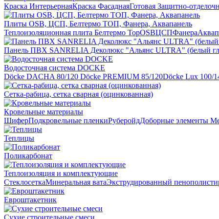
Краска Интерьерная
Краска Фасадная
Готовая Защитно-отделоч
Плиты OSB, ЦСП, Белтермо ТОП, Фанера, Аквапанель
Теплоизоляционная плита Белтермо Top
OSB
ЦСП
Фанера
Аквап
Панель ПВХ SANRELIA Деколюкс "Альянс ULTRA" (белый гл
Водосточная система DOCKE
Döсkе DACHA 80/120
Döcke PREMIUM 85/120
Döсkе Luх 100/1
Сетка-рабица, сетка сварная (оцинкованная)
Кровельные материалы
Шифер
Подкровельные пленки
Руберойд
Доборные элементы
Ме
Теплицы
Поликарбонат
Теплоизоляция и комплектующие
Стеклосетка
Минеральная вата
Экструдированный пенополисти
Евроштакетник
Сухие строительные смеси