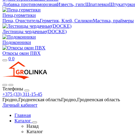
Добавка противоморозная
Известь, гипс
Шпатлевки
Штукатурки
Пена,герметики
Пена, Очиститель
Герметик, Клей, Силикон
Мастика, праймеры
Лестницы чердачные(DOCKE)
Подоконники
Откосы окон ПВХ
0
0
Телефоны
+375 (33) 311-15-45
Гродно,Гродненская областьГродно,Гродненская область
Личный кабинет
Главная
Каталог
Назад
Каталог