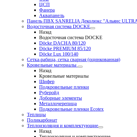
ЦСП
Фанера
Аквапанель
Панель ПВХ SANRELIA Деколюкс "Альянс ULTRA"
Водосточная система DOCKE
Назад
Водосточная система DOCKE
Döсkе DACHA 80/120
Döcke PREMIUM 85/120
Döсkе Luх 100/140
Сетка-рабица, сетка сварная (оцинкованная)
Кровельные материалы
Назад
Кровельные материалы
Шифер
Подкровельные пленки
Руберойд
Доборные элементы
Металлочерепица
Подкровельные пленки Ecotex
Теплицы
Поликарбонат
Теплоизоляция и комплектующие
Назад
Теплоизоляция и комплектующие