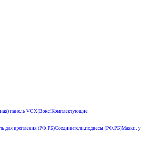
ьная) панель VOX(Вокс)
Комплектующие
ь для крепления (РФ,РБ)
Соединители,подвесы (РФ,РБ)
Маяки, у