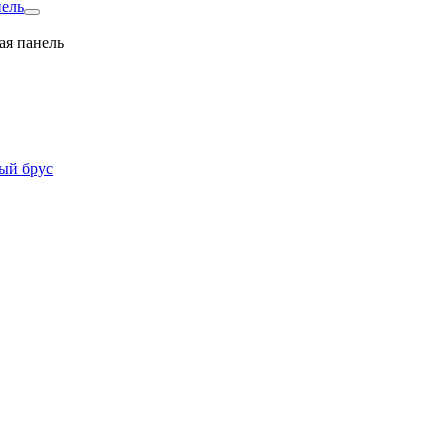
нель
ая панель
ый брус