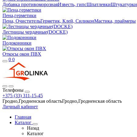
Добавка противоморозная
Известь, гипс
Шпатлевки
Штукатурки
Пена,герметики
Пена, Очиститель
Герметик, Клей, Силикон
Мастика, праймеры
Лестницы чердачные(DOCKE)
Подоконники
Откосы окон ПВХ
0
0
Телефоны
+375 (33) 311-15-45
Гродно,Гродненская областьГродно,Гродненская область
Личный кабинет
Главная
Каталог
Назад
Каталог