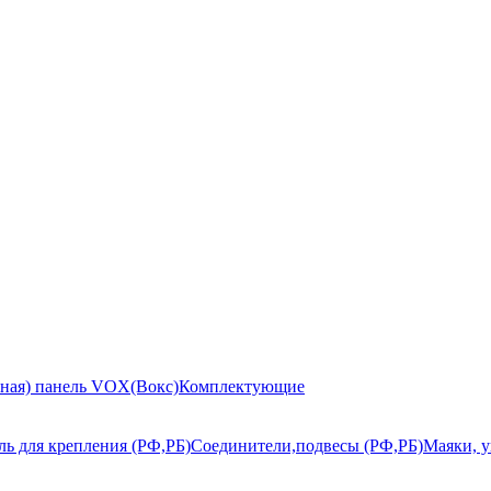
ьная) панель VOX(Вокс)
Комплектующие
ь для крепления (РФ,РБ)
Соединители,подвесы (РФ,РБ)
Маяки, у