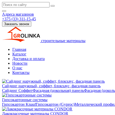
Адреса магазинов
+375 (33) 311-15-45
Заказать звонок
строительные материалы
Главная
Каталог
Доставка и оплата
Новости
О нас
Контакты
Сайдинг наружный, соффит, блокхаус, фасадная панель
Сайдинг
Соффит
Фасадная (цокольная) панель
Фасадная (цокол
Гипсокартонные системы
Гипсокартон Knauf
Гипсокартон (Gyproc)
Металлический профил
Лакокрасочные материалы CONDOR