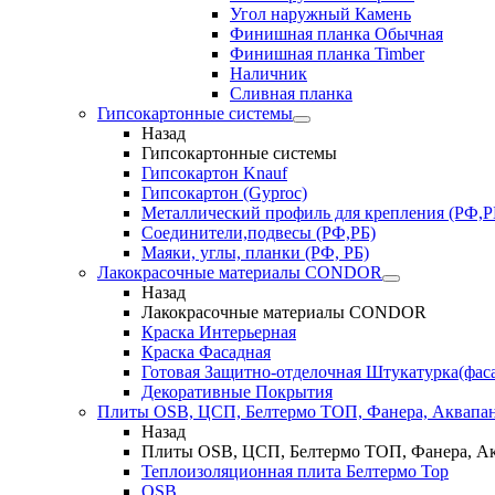
Угол наружный Камень
Финишная планка Обычная
Финишная планка Timber
Наличник
Сливная планка
Гипсокартонные системы
Назад
Гипсокартонные системы
Гипсокартон Knauf
Гипсокартон (Gyproc)
Металлический профиль для крепления (РФ,Р
Соединители,подвесы (РФ,РБ)
Маяки, углы, планки (РФ, РБ)
Лакокрасочные материалы CONDOR
Назад
Лакокрасочные материалы CONDOR
Краска Интерьерная
Краска Фасадная
Готовая Защитно-отделочная Штукатурка(фас
Декоративные Покрытия
Плиты OSB, ЦСП, Белтермо ТОП, Фанера, Аквапа
Назад
Плиты OSB, ЦСП, Белтермо ТОП, Фанера, А
Теплоизоляционная плита Белтермо Top
OSB