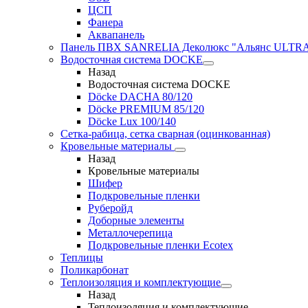
ЦСП
Фанера
Аквапанель
Панель ПВХ SANRELIA Деколюкс "Альянс ULTRA"
Водосточная система DOCKE
Назад
Водосточная система DOCKE
Döсkе DACHA 80/120
Döcke PREMIUM 85/120
Döсkе Luх 100/140
Сетка-рабица, сетка сварная (оцинкованная)
Кровельные материалы
Назад
Кровельные материалы
Шифер
Подкровельные пленки
Руберойд
Доборные элементы
Металлочерепица
Подкровельные пленки Ecotex
Теплицы
Поликарбонат
Теплоизоляция и комплектующие
Назад
Теплоизоляция и комплектующие