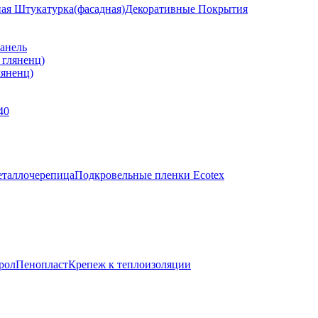
ная Штукатурка(фасадная)
Декоративные Покрытия
анель
яненц)
40
таллочерепица
Подкровельные пленки Ecotex
рол
Пенопласт
Крепеж к теплоизоляции