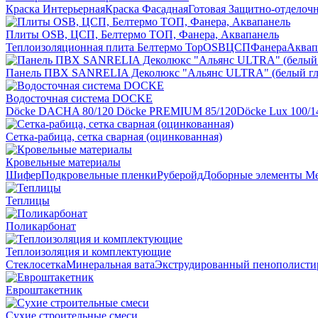
Краска Интерьерная
Краска Фасадная
Готовая Защитно-отделоч
Плиты OSB, ЦСП, Белтермо ТОП, Фанера, Аквапанель
Теплоизоляционная плита Белтермо Top
OSB
ЦСП
Фанера
Аквап
Панель ПВХ SANRELIA Деколюкс "Альянс ULTRA" (белый гл
Водосточная система DOCKE
Döсkе DACHA 80/120
Döcke PREMIUM 85/120
Döсkе Luх 100/1
Сетка-рабица, сетка сварная (оцинкованная)
Кровельные материалы
Шифер
Подкровельные пленки
Руберойд
Доборные элементы
Ме
Теплицы
Поликарбонат
Теплоизоляция и комплектующие
Стеклосетка
Минеральная вата
Экструдированный пенополисти
Евроштакетник
Сухие строительные смеси